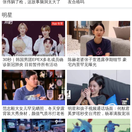
张伟躺了枪，这故事脑洞太大了
友合格吗
明星
App 专享
30秒｜韩国男团EPEX多名成员确
陈赫老婆张子萱透露孕期细节 豪
诊新冠肺炎 目前暂停所有活动
宅内景罕见曝光
范志毅大女儿罕见晒照，冬天穿露
明星和孩子视频通话场面：何猷君
背装大秀身材，颜值气质吊打老爸
奚梦瑶秒变台湾腔，杨幂满脸宠溺