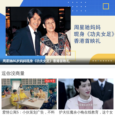
周星驰86岁妈妈现身《功夫女足》香港首映礼
逗你没商量
App 专享
爱情公寓5：小伙策划广告，不料
护夫狂魔余小晚在线教育，这个女