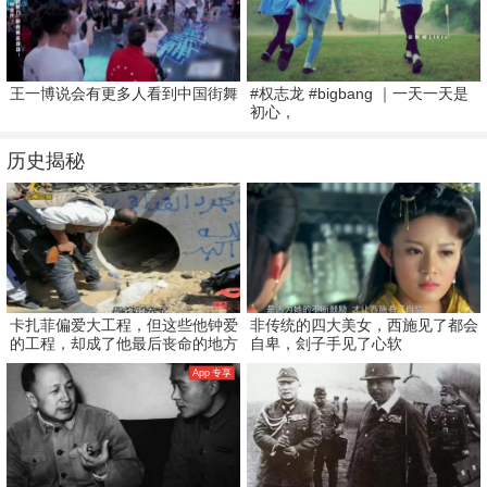
王一博说会有更多人看到中国街舞
#权志龙 #bigbang ｜一天一天是
初心，
历史揭秘
卡扎菲偏爱大工程，但这些他钟爱
非传统的四大美女，西施见了都会
的工程，却成了他最后丧命的地方
自卑，刽子手见了心软
App 专享