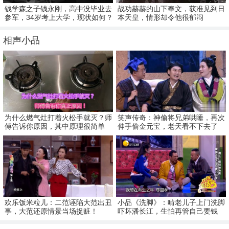
钱学森之子钱永刚，高中没毕业去
战功赫赫的山下奉文，获准见到日
参军，34岁考上大学，现状如何？
本天皇，情形却令他很郁闷
相声小品
为什么燃气灶打着火松手就灭？师
笑声传奇：神偷将兄弟哄睡，再次
傅告诉你原因，其中原理很简单
伸手偷金元宝，老天看不下去了
欢乐饭米粒儿：二范诬陷大范出丑
小品《洗脚》：啃老儿子上门洗脚
事，大范还原情景当场捉赃！
吓坏潘长江，生怕再管自己要钱